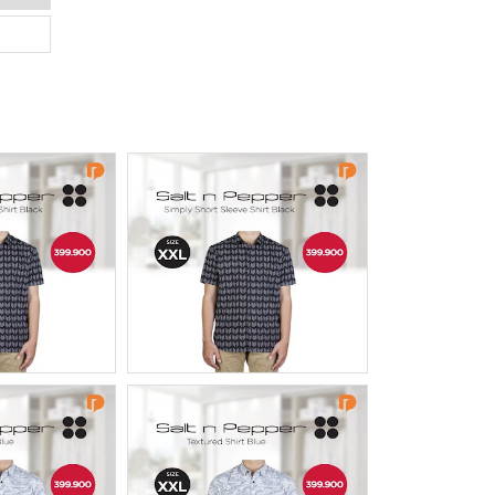
 Pepper
Salt N Pepper
ort Sleeve
Simply Short Sleeve
 XL Black
Shirt Size XXL Black
Post
Read Post
 Pepper
Salt N Pepper
Shirt Size
Textured Shirt Size
Blue
XXL Blue