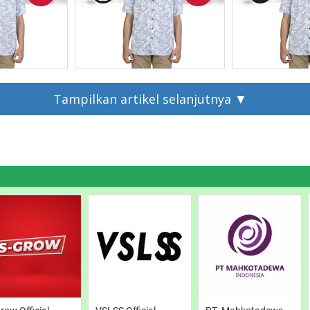
ost
Read Post
Read 
Tampilkan artikel selanjutnya ▼