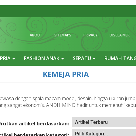
ABOUT
SITEMAPS
PRIVACY
DISCLAIMER
 PRIA
FASHION ANAK
SEPATU
RUMAH TAN
KEMEJA PRIA
wasa dengan sgala macam model, desain, hingga ukuran jumbo
a yang sangat ekonomis. ANDHIMIND hadir untuk memenuhi kebu
rutkan artikel berdasarkan:
artikel berdasarkan kategori: