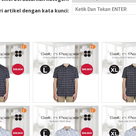
ri artikel dengan kata kunci:
Pepper
Salt N Pepper
Salt N
rt Sleeve
Simply Short Sleeve
Simply Sh
 M Black
Shirt Size L Black
Shirt Size
ost
Read Post
Read 
Pepper
Salt N Pepper
Salt N
irt Size
Textured Shirt Size
Textured 
ue
L Blue
XL 