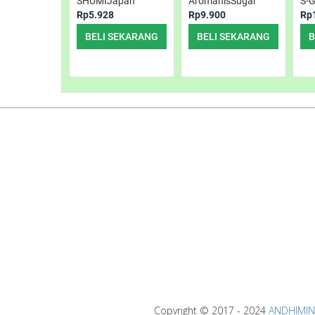
SHUMIJapan
AromanisSugar
S-G
Rp5.928
Rp9.900
Rp
BELI SEKARANG
BELI SEKARANG
B
Copyright ©
2017 - 2024
ANDHIMIND