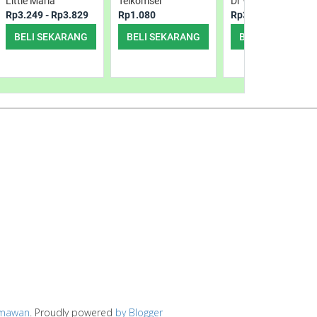
Little Maria
Telkomsel
Dr Wolff
Rp3.249 - Rp3.829
Rp1.080
Rp3.999 - Rp14.99
BELI SEKARANG
BELI SEKARANG
BELI SEKARANG
rmawan
. Proudly powered
by Blogger