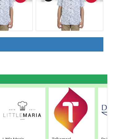
Post
Read Post