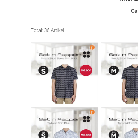
Ca
Total: 36 Artikel
Salt N Pepper
Salt N 
Simply Short Sleeve
Simply Sho
Shirt Size S Black
Shirt Size
Read Post
Read P
Salt N Pepper
Salt N 
Textured Shirt Size
Textured Sh
S Blue
M Bl