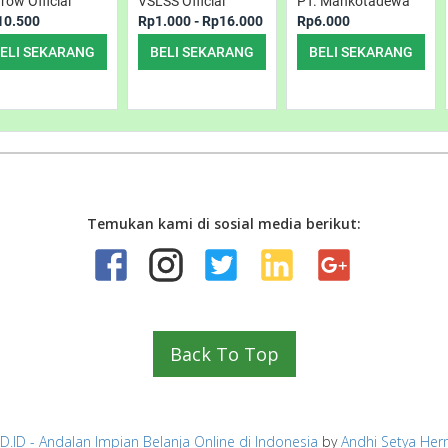
row Official
VSLSS Official
PT. Mahkotadewa
10.500
Rp1.000 - Rp16.000
Rp6.000
ELI SEKARANG
BELI SEKARANG
BELI SEKARANG
Temukan kami di sosial media berikut:
Back To Top
.ID - Andalan Impian Belanja Online di Indonesia
by
Andhi Setya He