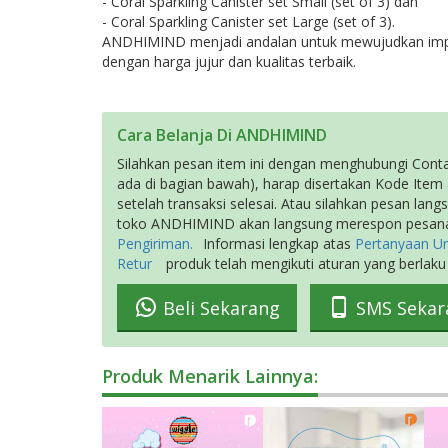
- Coral Sparkling Canister set Small (set of 3) dan
- Coral Sparkling Canister set Large (set of 3).
ANDHIMIND menjadi andalan untuk mewujudkan impia
dengan harga jujur dan kualitas terbaik.
Cara Belanja Di ANDHIMIND
Silahkan pesan item ini dengan menghubungi Conta
ada di bagian bawah), harap disertakan Kode Item 
setelah transaksi selesai. Atau silahkan pesan la
toko ANDHIMIND akan langsung merespon pesanan
Pengiriman.
Informasi lengkap atas
Pertanyaan 
Retur
produk telah mengikuti aturan yang berlaku
Beli Sekarang
SMS Sekar
Produk Menarik Lainnya: