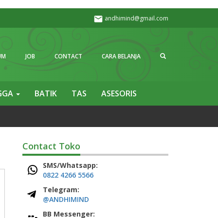
andhimind@gmail.com
Search
UM
JOB
CONTACT
CARA BELANJA
GGA
BATIK
TAS
ASESORIS
Contact Toko
SMS/Whatsapp:
0822 4266 5566
Telegram:
@ANDHIMIND
BB Messenger: