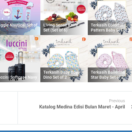
ggle Nautical Set of
Living Sense Knife
Terkasih Colorful
Set (Set of 6)
Pattern Baby Set of 2
Terkasih Baby Boys
Terkasih Ballerina
ccini Softcase Navy
Dino Set of 2
Star Baby Set of 2
Previous
Katalog Medina Edisi Bulan Maret - April