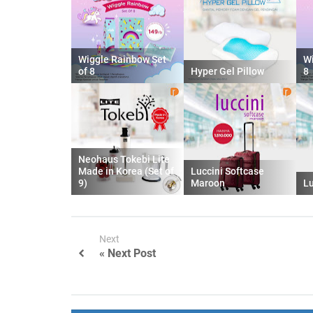
Wiggle Rainbow Set
Wi
of 8
Hyper Gel Pillow
8
Neohaus Tokebi Lite
Made in Korea (Set of
Luccini Softcase
9)
Maroon
Lu
Next
« Next Post