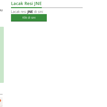
Lacak Resi JNE
mu
Lacak resi
JNE
di sini:
Klik di sini