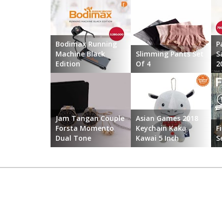
Bodimax Running
P
Machine Black
Slimming Pants Set
S
Edition
Of 4
2
...
...
...
Jam Tangan Couple
Asian Games 2018
Forsta Momento
Keychain Kaka
F
Dual Tone
Kawai 5 Inch
S
...
...
...