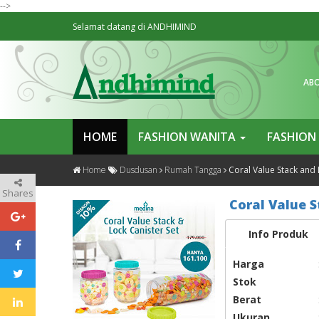
-->
Selamat datang di ANDHIMIND
AB
HOME
FASHION WANITA
FASHION
Home
Dusdusan
Rumah Tangga
Coral Value Stack and 
Shares
Coral Value S
Info Produk
Harga
Stok
Berat
Ukuran