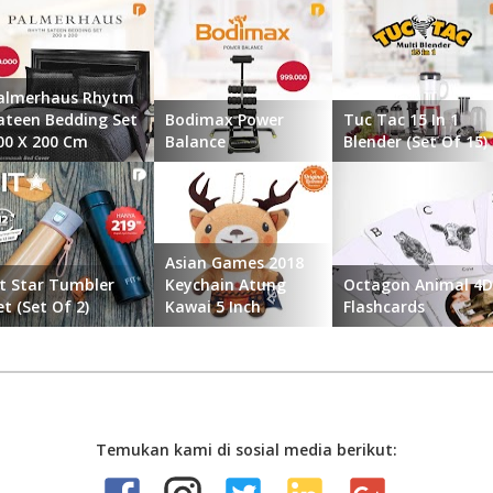
almerhaus Rhytm
ateen Bedding Set
Bodimax Power
Tuc Tac 15 In 1
00 X 200 Cm
Balance
Blender (Set Of 15)
...
...
Asian Games 2018
it Star Tumbler
Keychain Atung
Octagon Animal 4D
et (Set Of 2)
Kawai 5 Inch
Flashcards
...
...
Temukan kami di sosial media berikut: